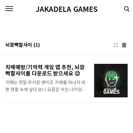
본문 바로가기
JAKADELA GAMES
뇌깜빡할사이
(1)
치매예방/기억력 게임 앱 추천, 뇌깜
빡할사이를 다운로드 받으세요 😉
치매는 정말 무서운 병이죠 치매를 떠나서 바
쁜 생활 속에 살다 보니 요즘은 어린 나이임에
도 잘 까먹는 사람들이 늘어나고 있습니다 기
억을 해야 될 때, 정말 중요한 상황일 때, 기억
이 날아가 버린다면 그만큼 슬픈 일이 없을 겁
니다 그만큼 중요한 기억력! 제이카델라게임
즈의 2번째 앱 개발 도전인 치매 예방/기억력
을 증진 시켜주는 간단한 게임, "뇌깜빡할사